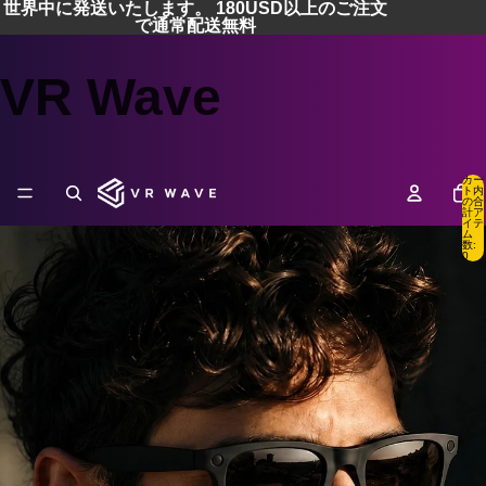
世界中に発送いたします。 180USD以上のご注文
で通常配送無料
VR Wave
カー
ト内
の合
計ア
イテ
ム
数:
0