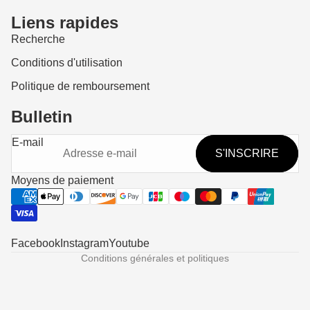
Liens rapides
Recherche
Conditions d'utilisation
Politique de remboursement
Bulletin
Politique de remboursement
E-mail
S'INSCRIRE
Politique de confidentialité
Conditions d’utilisation
Moyens de paiement
Politique d’expédition
Coordonnées
Mentions légales
Facebook
Instagram
Youtube
Conditions générales et politiques