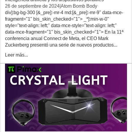
26 de septiembre de 2024
|
Atom Bomb Body
div]:bg-bg-300 [&_pre]:-mr-4 md:[&_pre]:-mr-9" data-mce-
fragment="1" bis_skin_checked="1"> _*]:min-w-0"
style="text-align: left;" data-mce-style="text-align: left;"
data-mce-fragment="1" bis_skin_checked="1"> En la 11ª
conferencia anual Connect de Meta, el CEO Mark
Zuckerberg presentó una serie de nuevos productos...
Leer más...