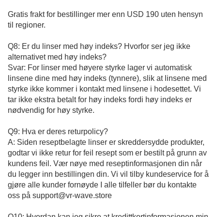
Gratis frakt for bestillinger mer enn USD 190 uten hensyn
til regioner.
Q8: Er du linser med høy indeks? Hvorfor ser jeg ikke
alternativet med høy indeks?
Svar: For linser med høyere styrke lager vi automatisk
linsene dine med høy indeks (tynnere), slik at linsene med
styrke ikke kommer i kontakt med linsene i hodesettet. Vi
tar ikke ekstra betalt for høy indeks fordi høy indeks er
nødvendig for høy styrke.
Q9: Hva er deres returpolicy?
A: Siden reseptbelagte linser er skreddersydde produkter,
godtar vi ikke retur for feil resept som er bestilt på grunn av
kundens feil. Vær nøye med reseptinformasjonen din når
du legger inn bestillingen din. Vi vil tilby kundeservice for å
gjøre alle kunder fornøyde I alle tilfeller bør du kontakte
oss på support@vr-wave.store
Q10: Hvordan kan jeg sikre at kredittkortinformasjonen min