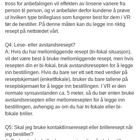
tross for anbefalingen vil effekten av linsene variere fra
person til person, og vi anbefaler derfor kundene å prøve
ut hvilken type brilleglass som fungerer best for dem i VR
før de bestiller. På denne måten kan du legge inn riktig
resept på nettstedet vårt.
Q4: Lese- eller avstandsresept?
A: Hvis du har mellomliggende resept (tri-fokal situasjon),
vil det være best å bruke mellomliggende resept, men hvis
resepten din er bi-fokal, bruk avstandsresepten for å legge
inn bestillingen. Hvis du bare ser ett sett med verdier på
reseptskjemaet (enkeltfokale), bruker du bare tallene på
reseptskjemaet for å legge inn bestillingen. I VR er den
normale synsavstanden ca. 5 meter, så du bør enten bruke
avstandsresepten eller mellomresepten for å legge inn
bestillingen, avhengig av om du har tri-fokale eller bi-
fokale briller.
Q5: Skal jeg bruke kontaktlinseresept eller brilleresept når
jeg bestiller?