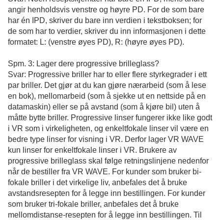
angir henholdsvis venstre og høyre PD. For de som bare
har én IPD, skriver du bare inn verdien i tekstboksen; for
de som har to verdier, skriver du inn informasjonen i dette
formatet: L: (venstre øyes PD), R: (høyre øyes PD).
Spm. 3: Lager dere progressive brilleglass?
Svar: Progressive briller har to eller flere styrkegrader i ett
par briller. Det gjør at du kan gjøre nærarbeid (som å lese
en bok), mellomarbeid (som å sjekke ut en nettside på en
datamaskin) eller se på avstand (som å kjøre bil) uten å
måtte bytte briller. Progressive linser fungerer ikke like godt
i VR som i virkeligheten, og enkeltfokale linser vil være en
bedre type linser for visning i VR. Derfor lager VR WAVE
kun linser for enkeltfokale linser i VR. Brukere av
progressive brilleglass skal følge retningslinjene nedenfor
når de bestiller fra VR WAVE. For kunder som bruker bi-
fokale briller i det virkelige liv, anbefales det å bruke
avstandsresepten for å legge inn bestillingen. For kunder
som bruker tri-fokale briller, anbefales det å bruke
mellomdistanse-resepten for å legge inn bestillingen. Til