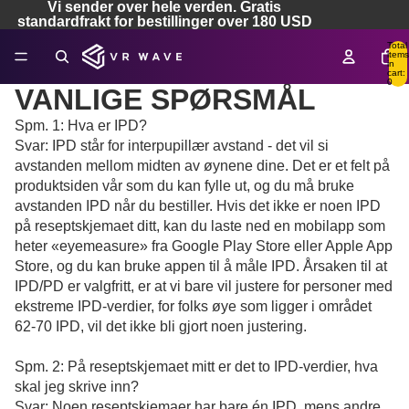
Vi sender over hele verden. Gratis
standardfrakt for bestillinger over 180 USD
Total
items
in
cart:
0
VANLIGE SPØRSMÅL
Spm. 1: Hva er IPD?
Svar: IPD står for interpupillær avstand - det vil si
avstanden mellom midten av øynene dine. Det er et felt på
produktsiden vår som du kan fylle ut, og du må bruke
avstanden IPD når du bestiller. Hvis det ikke er noen IPD
på reseptskjemaet ditt, kan du laste ned en mobilapp som
heter «eyemeasure» fra Google Play Store eller Apple App
Store, og du kan bruke appen til å måle IPD. Årsaken til at
IPD/PD er valgfritt, er at vi bare vil justere for personer med
ekstreme IPD-verdier, for folks øye som ligger i området
62-70 IPD, vil det ikke bli gjort noen justering.
Spm. 2: På reseptskjemaet mitt er det to IPD-verdier, hva
skal jeg skrive inn?
Svar: Noen reseptskjemaer har bare én IPD, mens andre