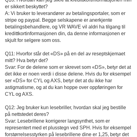
er sikkert beskyttet?
A: Vi bruker to leverandører av betalingsportaler, som er
stripe og paypal. Begge selskapene er anerkjente
betalingsbehandlere, og VR WAVE vil aldri ha tilgang til
kredittkortinformasjonen din, da denne informasjonen er
skjult for selgere som oss.
Q11: Hvorfor står det «DS» på en del av reseptskjemaet
mitt? Hva betyr det?
Svar: For de delene som er skrevet som «DS», betyr det at
det ikke er noen verdi i disse delene. Hvis du for eksempel
ser «DS» for CYL og AXS, betyr det at du ikke har
astigmatisme, og at du kan hoppe over oppføringen for
CYL og AXS.
Q12: Jeg bruker kun lesebriller, hvordan skal jeg bestille
på nettstedet deres?
Svar: Lesebrillene korrigerer langsynthet, som er
representert med et plusstegn ved SPH. Hvis for eksempel
forstørrelsesstyrken på lesebrillene dine er 1,25, betyr det