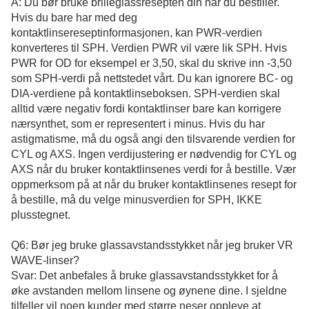
A: Du bør bruke brilleglassresepten din når du bestiller.
Hvis du bare har med deg
kontaktlinsereseptinformasjonen, kan PWR-verdien
konverteres til SPH. Verdien PWR vil være lik SPH. Hvis
PWR for OD for eksempel er 3,50, skal du skrive inn -3,50
som SPH-verdi på nettstedet vårt. Du kan ignorere BC- og
DIA-verdiene på kontaktlinseboksen. SPH-verdien skal
alltid være negativ fordi kontaktlinser bare kan korrigere
nærsynthet, som er representert i minus. Hvis du har
astigmatisme, må du også angi den tilsvarende verdien for
CYL og AXS. Ingen verdijustering er nødvendig for CYL og
AXS når du bruker kontaktlinsenes verdi for å bestille. Vær
oppmerksom på at når du bruker kontaktlinsenes resept for
å bestille, må du velge minusverdien for SPH, IKKE
plusstegnet.
Q6: Bør jeg bruke glassavstandsstykket når jeg bruker VR
WAVE-linser?
Svar: Det anbefales å bruke glassavstandsstykket for å
øke avstanden mellom linsene og øynene dine. I sjeldne
tilfeller vil noen kunder med større neser oppleve at