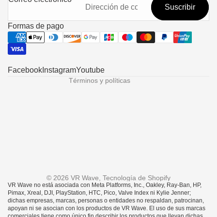
Suscribir
Política de privacidad
Términos del servicio
Formas de pago
Política de envío
Información de contacto
Aviso legal
Facebook
Instagram
Youtube
Términos y políticas
Someone in Tamarac, United States
purchased
Antigravity A1 Vision ...
© 2026
VR Wave
,
Tecnología de Shopify
VR Wave no está asociada con Meta Platforms, Inc., Oakley, Ray-Ban, HP,
Pimax, Xreal, DJI, PlayStation, HTC, Pico, Valve Index ni Kylie Jenner;
Verified by CareCart
dichas empresas, marcas, personas o entidades no respaldan, patrocinan,
apoyan ni se asocian con los productos de VR Wave. El uso de sus marcas
comerciales tiene como único fin describir los productos que llevan dichas