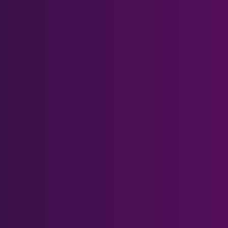
Accesorios
Bases magnéticas de Quest 2
Estuche de transporte Quest 2
Misión 3 Bases Magnéticas
Quest 3 & Quest 3S Head Strap
Centro de asistencia
Prescription Form
What's Blue Light?
Tarjeta de regalo