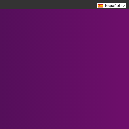
Español
Someone in Los Angeles, United States
purchased
Prescription Lenses fo...
Verified by CareCart