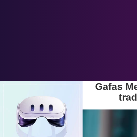
Gafas Me
trad