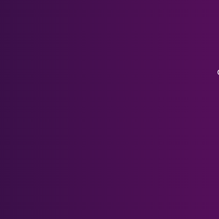
Serie Pico
Lentes Xreal Air
HP Reverberación G2
Serie HTC
PSVR 1
DJI Goggles 3
DJI FPV
Gafas DJI V2
Índice de válvulas
Pico Neo 3
Meta Rayban Lenses