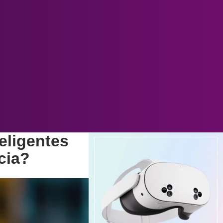
eligentes
ncia?