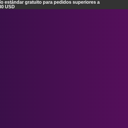
o estándar gratuito para pedidos superiores a
80 USD
Inicio
Apple Vision Pro
Lentes Apple Vision Pro
Cubierta facial Apple Vision Pro
Funda para Apple Vision Pro
Gafas inteligentes Ray-Ban Meta
Lentes Meta Quest 3