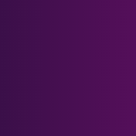
Serie Meta Quest
Meta Quest 3
Meta Quest 3S
Meta Quest 2
Meta Quest 1 & Rift S
Meta Quest Pro
Otros visores
PSVR 2
Cristal Pimax