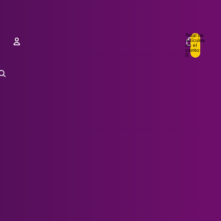
Total de
artículos
en el
carrito:
0
Cuenta
Otras opciones de inicio de sesión
Pedidos
Perfil