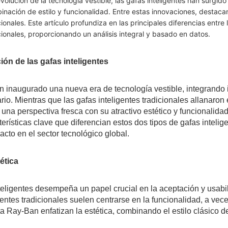
olución de la tecnología vestible, las gafas inteligentes han surgi
inación de estilo y funcionalidad. Entre estas innovaciones, destac
icionales. Este artículo profundiza en las principales diferencias entr
icionales, proporcionando un análisis integral y basado en datos.
ión de las gafas inteligentes
n inaugurado una nueva era de tecnología vestible, integrando i
io. Mientras que las gafas inteligentes tradicionales allanaron
una perspectiva fresca con su atractivo estético y funcionalid
terísticas clave que diferencian estos dos tipos de gafas intelig
cto en el sector tecnológico global.
ética
teligentes desempeña un papel crucial en la aceptación y usabil
gentes tradicionales suelen centrarse en la funcionalidad, a vece
a Ray-Ban enfatizan la estética, combinando el estilo clásico 