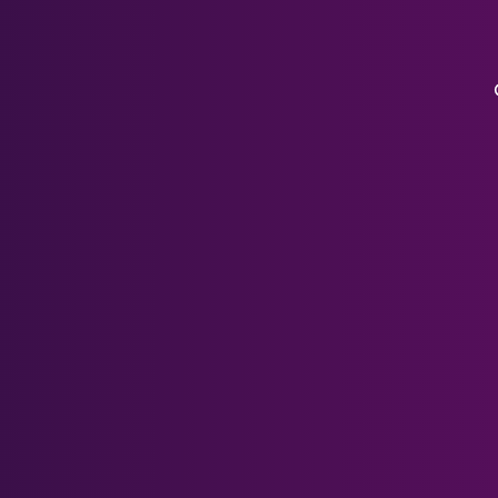
Meta Quest 3
Meta Quest 3S
Otros visores
Meta Quest 2
Meta Quest 1 & Rift S
PSVR 2
Meta Quest Pro
Cristal Pimax
Accesorios
Serie Pico
Lentes Xreal Air
Bases magnéticas de Quest 2
HP Reverberación G2
Estuche de transporte Quest 2
Serie HTC
Centro de asistencia
Misión 3 Bases Magnéticas
PSVR 1
Quest 3 & Quest 3S Head Strap
DJI Goggles 3
Prescription Form
DJI FPV
What's Blue Light?
Gafas DJI V2
Sobre nosotros
Tarjeta de regalo