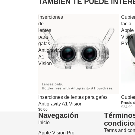
TAMBIÉN TE PUEDE INTER
Inserciones
Cubier
de
facial
lentes
Apple
para
Vision
gafas
Pro
Antigravity
A1
Vision
Oferta
Inserciones de lentes para gafas
Cubier
Precio 
Antigravity A1 Vision
$24.99
$0.00
Navegación
Términos
condicio
Inicio
Terms and con
Apple Vision Pro