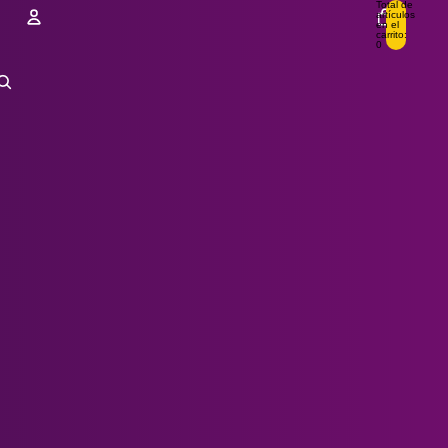
Total de
artículos
en el
carrito:
0
Cuenta
Otras opciones de inicio de sesión
Pedidos
Perfil