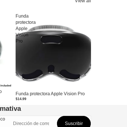
View all
Funda
protectora
Apple
Vision
Pro
o
Funda protectora Apple Vision Pro
$14.99
rmativa
ico
Suscribir