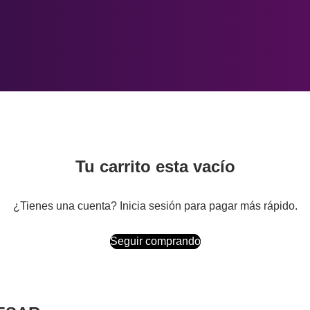
Índice de válvulas
Pico Neo 3
Blog
Meta Rayban Lenses
Boletín informativo
Más
Tu carrito esta vacío
¿Tienes una cuenta?
Inicia sesión
para pagar más rápido.
Seguir comprando