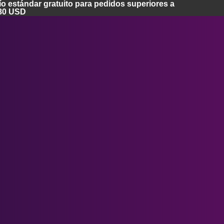
o estándar gratuito para pedidos superiores a
80 USD
Inicio
Apple Vision Pro
Lentes Apple Vision Pro
Cubierta facial Apple Vision Pro
Gafas inteligentes Ray-Ban Meta
Funda para Apple Vision Pro
Lentes Meta Quest 3
Serie Meta Quest