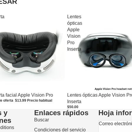
ESAR
ta
Lentes
ópticas
Apple
Vision
Pro
Inserta
ta facial Apple Vision Pro
Lentes ópticas Apple Vision Pr
de oferta
$13.99
Precio habitual
Inserta
$50.00
 y
Enlaces rápidos
Hoja info
nes
Buscar
Correo electrón
ditions
Condiciones del servicio