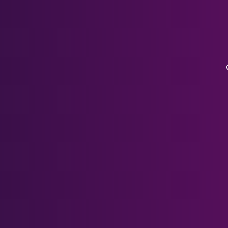
Pico Serie
Xreal Air Linsen
HP Reverb G2
HTC Serie
PSVR 1
DJI Goggles 3
DJI FPV
DJI Googles V2
Valve Index
Pico Neo 3
Meta Rayban Lenses
Zubehör