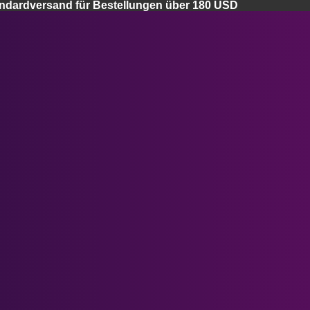
andardversand für Bestellungen über 180 USD
Start
Apple Vision Pro
Apple Vision Pro Objektive
Apple Vision Pro Gesichtsabdeckung
Apple Vision Pro Case
Ray-Ban Meta Smart Glasses
Meta Quest 3 Gläser