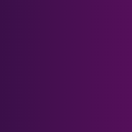
Quest 2 Magnetische Rahmen
Quest 2 Transporthülle
Quest 3 Magnetische Rahmen
Quest 3 & Quest 3S Head Strap
Hilfe-Center
Rezeptformular
Was ist Blaulicht?
Geschenkkarte