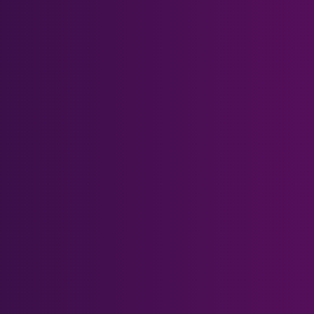
Meta Quest Serie
Meta-Quest 3
Meta Quest 3S
Meta-Quest 2
Meta Quest 1 & Rift S
Meta Quest Pro
Andere Headsets
PSVR 2
Pimax Crystal