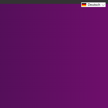
Deutsch
Pimax Crystal Super Le...
Verified by CareCart