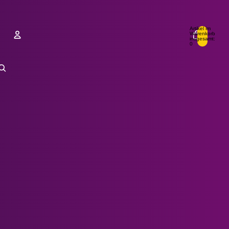
Artikel im
Warenkorb
insgesamt:
0
Konto
Andere Anmeldeoptionen
Bestellungen
Profil